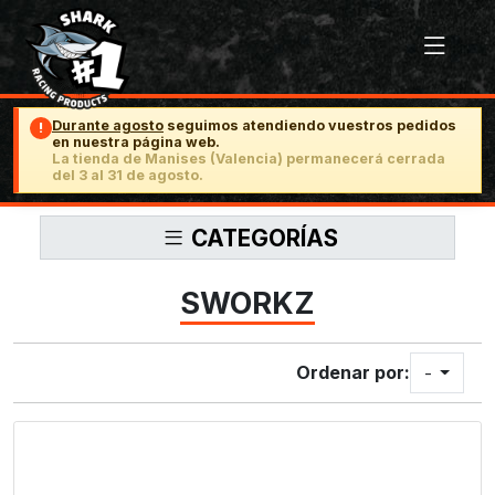
Durante agosto
seguimos atendiendo vuestros pedidos
!
en nuestra página web.
La tienda de Manises (Valencia) permanecerá cerrada
del 3 al 31 de agosto.
CATEGORÍAS
SWORKZ
Ordenar por:
-