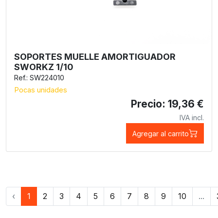
SOPORTES MUELLE AMORTIGUADOR
SWORKZ 1/10
Ref.: SW224010
Pocas unidades
Precio: 19,36 €
IVA incl.
Agregar al carrito
‹
1
2
3
4
5
6
7
8
9
10
...