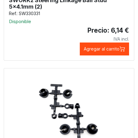
SWORKz Steering Linkage Ball Stud
5x4.1mm (2)
Ref.: SW330331
Disponible
Precio: 6,14 €
IVA incl.
Agregar al carrito