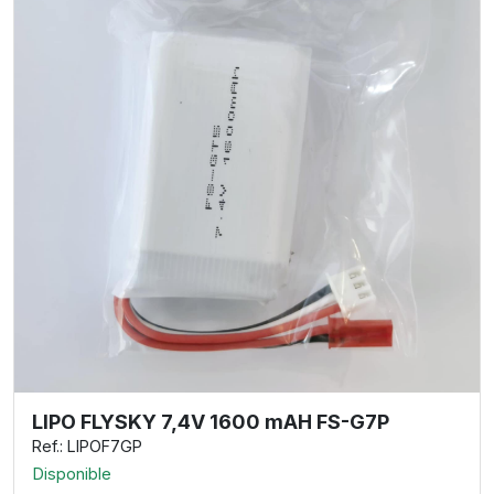
LIPO FLYSKY 7,4V 1600 mAH FS-G7P
Ref.: LIPOF7GP
Disponible