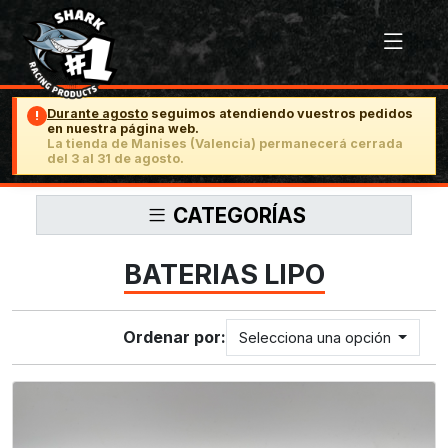
Durante agosto
seguimos atendiendo vuestros pedidos
!
en nuestra página web.
La tienda de Manises (Valencia) permanecerá cerrada
del 3 al 31 de agosto.
CATEGORÍAS
BATERIAS LIPO
Ordenar por:
Selecciona una opción