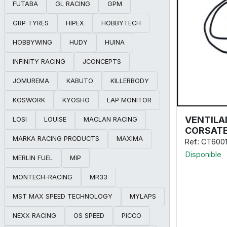
FUTABA
GL RACING
GPM
GRP TYRES
HIPEX
HOBBYTECH
HOBBYWING
HUDY
HUINA
INFINITY RACING
JCONCEPTS
JOMUREMA
KABUTO
KILLERBODY
KOSWORK
KYOSHO
LAP MONITOR
VENTILA
LOSI
LOUISE
MACLAN RACING
CORSATE
MARKA RACING PRODUCTS
MAXIMA
Ref.: CT600
Disponible
MERLIN FUEL
MIP
MONTECH-RACING
MR33
MST MAX SPEED TECHNOLOGY
MYLAPS
NEXX RACING
OS SPEED
PICCO