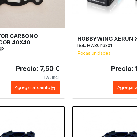
TOR CARBONO
HOBBYWING XERUN 
DOR 40X40
Ref.: HW30113301
RP
Pocas unidades
Precio: 7,50 €
Precio: 
IVA incl.
Agregar al carrito
Agregar a