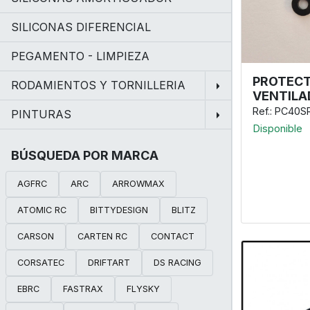
SILICONAS DIFERENCIAL
PEGAMENTO - LIMPIEZA
PROTEC
RODAMIENTOS Y TORNILLERIA
VENTILA
Ref.: PC40S
PINTURAS
Disponible
BÚSQUEDA POR MARCA
AGFRC
ARC
ARROWMAX
ATOMIC RC
BITTYDESIGN
BLITZ
CARSON
CARTEN RC
CONTACT
CORSATEC
DRIFTART
DS RACING
EBRC
FASTRAX
FLYSKY