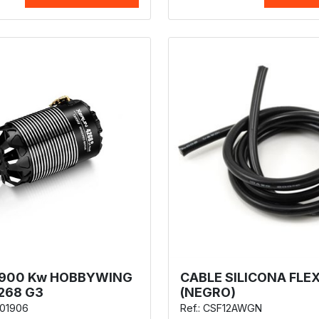
900 Kw HOBBYWING
CABLE SILICONA FLE
268 G3
(NEGRO)
401906
Ref.: CSF12AWGN