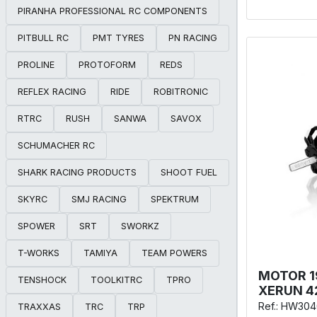
PIRANHA PROFESSIONAL RC COMPONENTS
PITBULL RC
PMT TYRES
PN RACING
PROLINE
PROTOFORM
REDS
REFLEX RACING
RIDE
ROBITRONIC
RTRC
RUSH
SANWA
SAVOX
SCHUMACHER RC
SHARK RACING PRODUCTS
SHOOT FUEL
SKYRC
SMJ RACING
SPEKTRUM
SPOWER
SRT
SWORKZ
T-WORKS
TAMIYA
TEAM POWERS
MOTOR 1
TENSHOCK
TOOLKITRC
TPRO
XERUN 4
Ref.: HW30
TRAXXAS
TRC
TRP