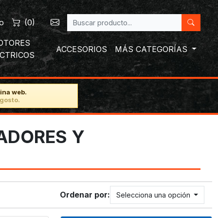
o
(
0
)
OTORES
ACCESORIOS
MÁS CATEGORÍAS
ÉCTRICOS
ina web.
gosto.
ADORES Y
Ordenar por:
Selecciona una opción