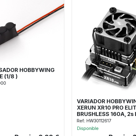
SADOR HOBBYWING
 (1/8 )
000
VARIADOR HOBBYWI
XERUN XR10 PRO ELI
BRUSHLESS 160A, 2s 
Ref.: HW30112617
Disponible