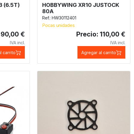
 (6.5T)
HOBBYWING XR10 JUSTOCK
80A
Ref.: HW30112401
Pocas unidades
 90,00 €
Precio: 110,00 €
IVA incl.
IVA incl.
l carrito
Agregar al carrito