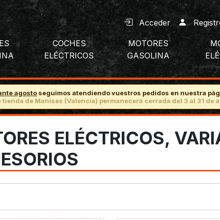
Acceder
Registr
ES
COCHES
MOTORES
M
INA
ELÉCTRICOS
GASOLINA
EL
ante agosto
seguimos atendiendo vuestros pedidos en nuestra pág
 tienda de Manises (Valencia) permanecerá cerrada del 3 al 31 de a
ORES ELÉCTRICOS, VARI
ESORIOS