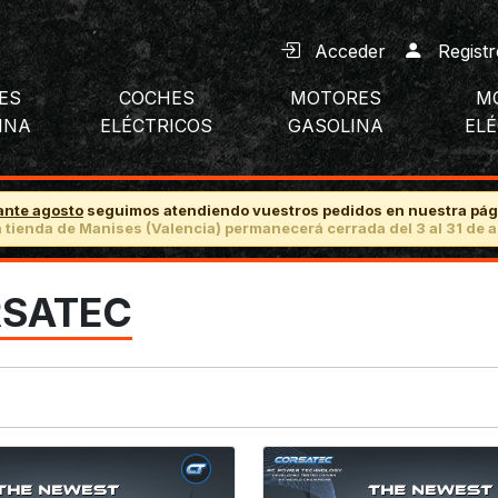
Acceder
Registr
ES
COCHES
MOTORES
M
INA
ELÉCTRICOS
GASOLINA
EL
ante agosto
seguimos atendiendo vuestros pedidos en nuestra pág
 tienda de Manises (Valencia) permanecerá cerrada del 3 al 31 de a
SATEC