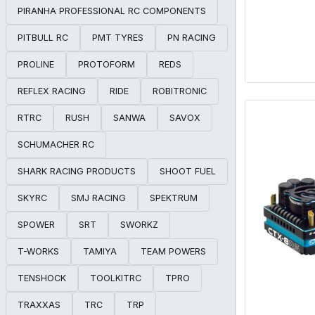
PIRANHA PROFESSIONAL RC COMPONENTS
PITBULL RC
PMT TYRES
PN RACING
PROLINE
PROTOFORM
REDS
REFLEX RACING
RIDE
ROBITRONIC
RTRC
RUSH
SANWA
SAVOX
SCHUMACHER RC
SHARK RACING PRODUCTS
SHOOT FUEL
SKYRC
SMJ RACING
SPEKTRUM
SPOWER
SRT
SWORKZ
T-WORKS
TAMIYA
TEAM POWERS
TENSHOCK
TOOLKITRC
TPRO
TRAXXAS
TRC
TRP