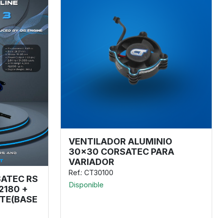
VENTILADOR ALUMINIO
30x30 CORSATEC PARA
VARIADOR
Ref.: CT30100
ATEC RS
Disponible
2180 +
TE(BASE