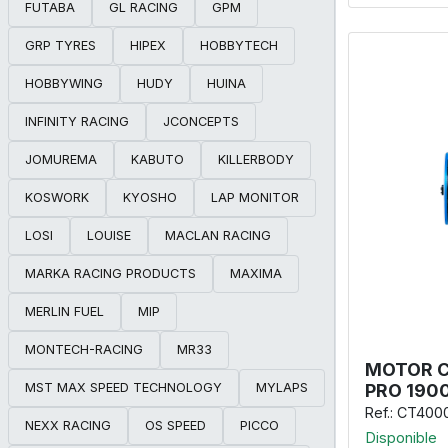
FUTABA
GL RACING
GPM
GRP TYRES
HIPEX
HOBBYTECH
HOBBYWING
HUDY
HUINA
INFINITY RACING
JCONCEPTS
JOMUREMA
KABUTO
KILLERBODY
KOSWORK
KYOSHO
LAP MONITOR
LOSI
LOUISE
MACLAN RACING
MARKA RACING PRODUCTS
MAXIMA
MERLIN FUEL
MIP
MONTECH-RACING
MR33
MOTOR C
MST MAX SPEED TECHNOLOGY
MYLAPS
PRO 190
Ref.: CT400
NEXX RACING
OS SPEED
PICCO
Disponible