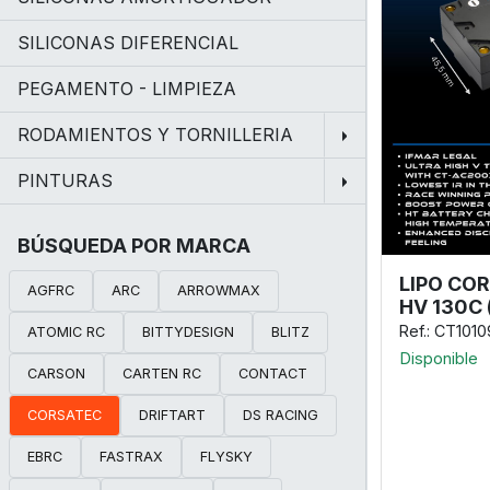
SILICONAS DIFERENCIAL
PEGAMENTO - LIMPIEZA
RODAMIENTOS Y TORNILLERIA
PINTURAS
BÚSQUEDA POR MARCA
LIPO COR
AGFRC
ARC
ARROWMAX
HV 130C
Ref.: CT1010
ATOMIC RC
BITTYDESIGN
BLITZ
Disponible
CARSON
CARTEN RC
CONTACT
CORSATEC
DRIFTART
DS RACING
EBRC
FASTRAX
FLYSKY