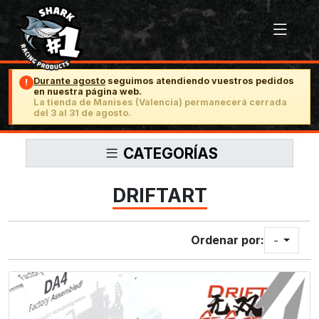
Durante agosto
seguimos atendiendo vuestros pedidos
!
en nuestra página web.
La tienda de Manises (Valencia) permanecerá cerrada
del 3 al 31 de agosto.
CATEGORÍAS
DRIFTART
Ordenar por:
-