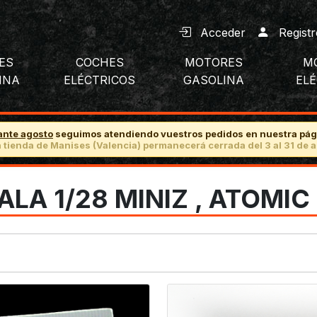
Acceder
Registr
ES
COCHES
MOTORES
M
INA
ELÉCTRICOS
GASOLINA
EL
ante agosto
seguimos atendiendo vuestros pedidos en nuestra pág
 tienda de Manises (Valencia) permanecerá cerrada del 3 al 31 de a
LA 1/28 MINIZ , ATOMIC ,