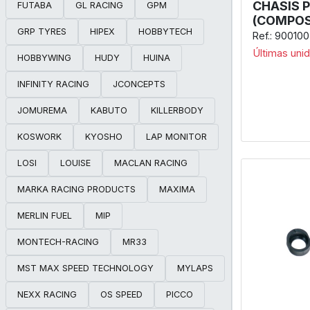
CHASIS 
FUTABA
GL RACING
GPM
(COMPOS
GRP TYRES
HIPEX
HOBBYTECH
Ref.: 900100
Últimas uni
HOBBYWING
HUDY
HUINA
INFINITY RACING
JCONCEPTS
JOMUREMA
KABUTO
KILLERBODY
KOSWORK
KYOSHO
LAP MONITOR
LOSI
LOUISE
MACLAN RACING
MARKA RACING PRODUCTS
MAXIMA
MERLIN FUEL
MIP
MONTECH-RACING
MR33
MST MAX SPEED TECHNOLOGY
MYLAPS
NEXX RACING
OS SPEED
PICCO