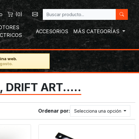
o
(
0
)
OTORES
ACCESORIOS
MÁS CATEGORÍAS
ÉCTRICOS
ina web.
gosto.
 DRIFT ART.....
Ordenar por:
Selecciona una opción