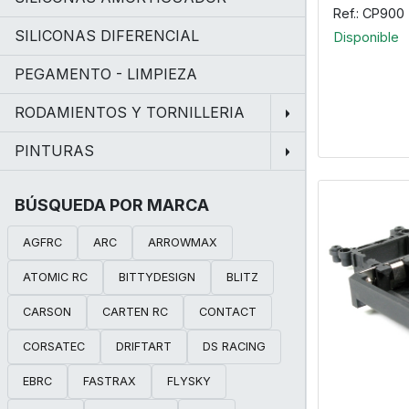
Ref.: CP900
SILICONAS DIFERENCIAL
Disponible
PEGAMENTO - LIMPIEZA
RODAMIENTOS Y TORNILLERIA
PINTURAS
BÚSQUEDA POR MARCA
AGFRC
ARC
ARROWMAX
ATOMIC RC
BITTYDESIGN
BLITZ
CARSON
CARTEN RC
CONTACT
CORSATEC
DRIFTART
DS RACING
EBRC
FASTRAX
FLYSKY