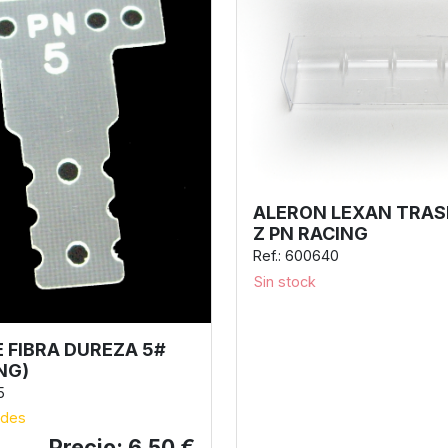
ALERON LEXAN TRAS
Z PN RACING
Ref.: 600640
Sin stock
 FIBRA DUREZA 5#
NG)
5
ades
Precio: 6,50 €