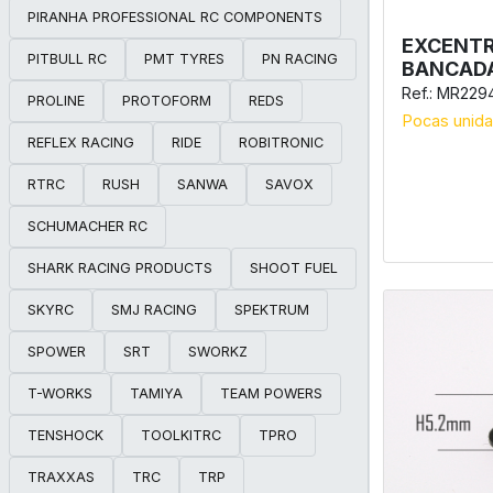
PIRANHA PROFESSIONAL RC COMPONENTS
EXCENTR
PITBULL RC
PMT TYRES
PN RACING
BANCADA
Ref.: MR229
PROLINE
PROTOFORM
REDS
Pocas unid
REFLEX RACING
RIDE
ROBITRONIC
RTRC
RUSH
SANWA
SAVOX
SCHUMACHER RC
SHARK RACING PRODUCTS
SHOOT FUEL
SKYRC
SMJ RACING
SPEKTRUM
SPOWER
SRT
SWORKZ
T-WORKS
TAMIYA
TEAM POWERS
TENSHOCK
TOOLKITRC
TPRO
TRAXXAS
TRC
TRP