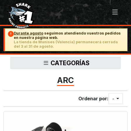
Durante agosto
seguimos atendiendo vuestros pedidos
!
en nuestra página web.
La tienda de Manises (Valencia) permanecerá cerrada
del 3 al 31 de agosto.
CATEGORÍAS
ARC
Ordenar por:
-