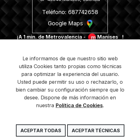
Teléfono: 687742658
Google Maps
¡A 1 min. de Metrovalencia -
Manises
!
Le informamos de que nuestro sitio web
utiliza Cookies tanto propias como técnicas
para optimizar la experiencia del usuario.
PROGRAMA KIT DIGITAL FINANCIADO POR LOS
Usted puede permitir su uso o rechazarlo, o
FONDOS NEXT GENERATION DEL MECANISMO DE
bien cambiar su configuración siempre que lo
RECUPERACIÓN Y RESILIENCIA
desee. Dispone de más información en
nuestra
Política de Cookies
.
Copyright © 2026 Shark Racing Products -
Aviso
ACEPTAR TODAS
ACEPTAR TÉCNICAS
legal
-
Condiciones de venta
-
Política de