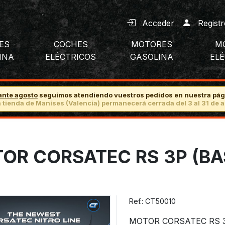
Acceder
Registr
ES
COCHES
MOTORES
M
INA
ELÉCTRICOS
GASOLINA
EL
ante agosto
seguimos atendiendo vuestros pedidos en nuestra pág
 tienda de Manises (Valencia) permanecerá cerrada del 3 al 31 de a
OR CORSATEC RS 3P (BA
Ref.: CT50010
MOTOR CORSATEC RS 3