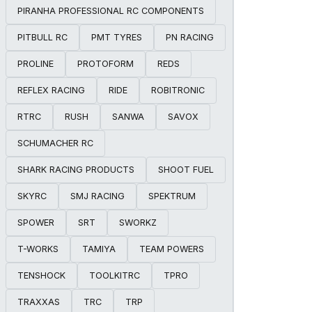
PIRANHA PROFESSIONAL RC COMPONENTS
PITBULL RC
PMT TYRES
PN RACING
PROLINE
PROTOFORM
REDS
REFLEX RACING
RIDE
ROBITRONIC
RTRC
RUSH
SANWA
SAVOX
SCHUMACHER RC
SHARK RACING PRODUCTS
SHOOT FUEL
SKYRC
SMJ RACING
SPEKTRUM
SPOWER
SRT
SWORKZ
T-WORKS
TAMIYA
TEAM POWERS
TENSHOCK
TOOLKITRC
TPRO
TRAXXAS
TRC
TRP