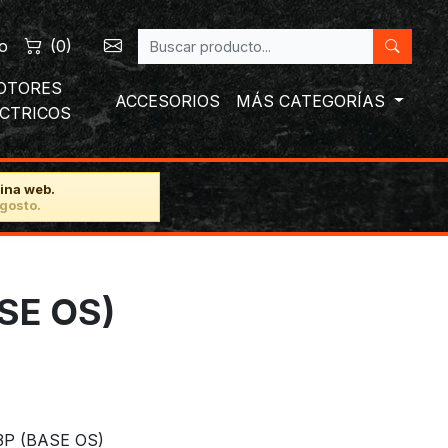
o
(
0
)
OTORES
ACCESORIOS
MÁS CATEGORÍAS
ÉCTRICOS
ina web.
gosto.
SE OS)
P (BASE OS)