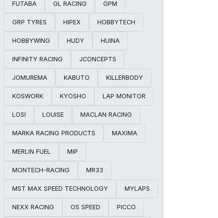
FUTABA
GL RACING
GPM
GRP TYRES
HIPEX
HOBBYTECH
HOBBYWING
HUDY
HUINA
INFINITY RACING
JCONCEPTS
JOMUREMA
KABUTO
KILLERBODY
KOSWORK
KYOSHO
LAP MONITOR
LOSI
LOUISE
MACLAN RACING
MARKA RACING PRODUCTS
MAXIMA
MERLIN FUEL
MIP
MONTECH-RACING
MR33
MST MAX SPEED TECHNOLOGY
MYLAPS
NEXX RACING
OS SPEED
PICCO